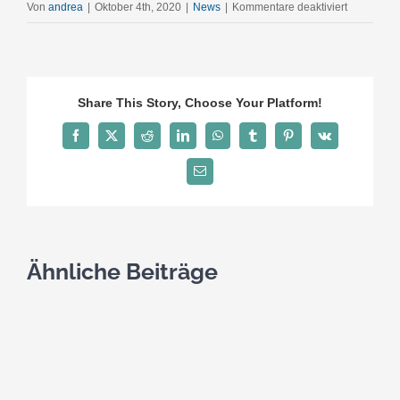
für
Von
andrea
|
Oktober 4th, 2020
|
News
|
Kommentare deaktiviert
Reform
des
BND-
Gesetzes:
Share This Story, Choose Your Platform!
DAV
sieht
Facebook
Twitter
Reddit
LinkedIn
WhatsApp
Tumblr
Pinterest
Vk
unabhängi
E-
Kontrollrat
Mail
als
wichtigen
ersten
Schritt
Ähnliche Beiträge