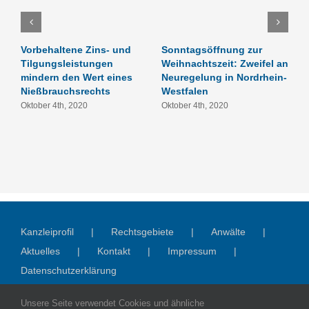
Vorbehaltene Zins- und
Sonntagsöffnung zur
U
Tilgungsleistungen
Weihnachtszeit: Zweifel an
C
mindern den Wert eines
Neuregelung in Nordrhein-
O
Nießbrauchsrechts
Westfalen
Oktober 4th, 2020
Oktober 4th, 2020
Kanzleiprofil
Rechtsgebiete
Anwälte
Aktuelles
Kontakt
Impressum
Datenschutzerklärung
Unsere Seite verwendet Cookies und ähnliche