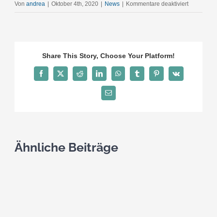
für
Von
andrea
|
Oktober 4th, 2020
|
News
|
Kommentare deaktiviert
Mare
Liberum-
Schiffe
dürfen
Share This Story, Choose Your Platform!
voraussicht
nicht
Facebook
Twitter
Reddit
LinkedIn
WhatsApp
Tumblr
Pinterest
Vk
festgehalt
E-
werden
Mail
Ähnliche Beiträge